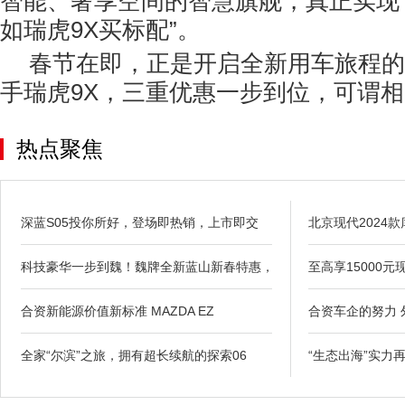
智能、奢享空间的智慧旗舰，真正实现
如瑞虎9X买标配”。
春节在即，正是开启全新用车旅程的
手瑞虎9X，三重优惠一步到位，可谓
热点聚焦
深蓝S05投你所好，登场即热销，上市即交
北京现代2024
科技豪华一步到魏！魏牌全新蓝山新春特惠，
至高享15000
合资新能源价值新标准 MAZDA EZ
合资车企的努力 
全家“尔滨”之旅，拥有超长续航的探索06
“生态出海”实力