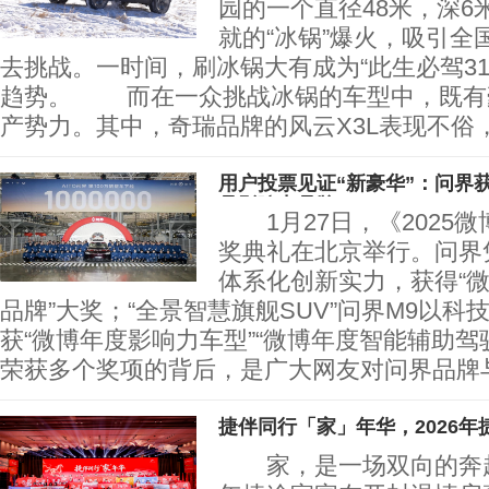
园的一个直径48米，深6米
就的“冰锅”爆火，吸引全
去挑战。一时间，刷冰锅大有成为“此生必驾31
趋势。 而在一众挑战冰锅的车型中，既有
产势力。其中，奇瑞品牌的风云X3L表现不俗
用户投票见证“新豪华”：问界
品影响力品牌”
1月27日，《2025
奖典礼在北京举行。问界凭
体系化创新实力，获得“
品牌”大奖；“全景智慧旗舰SUV”问界M9以
获“微博年度影响力车型”“微博年度智能辅助驾
荣获多个奖项的背后，是广大网友对问界品牌
捷伴同行「家」年华，2026年
家，是一场双向的奔赴。