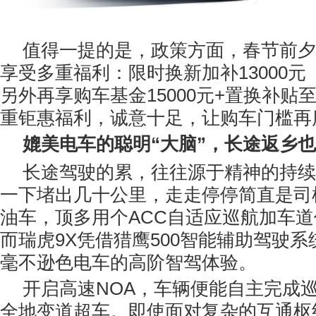
值得一提的是，政策方面，春节前夕
享受多重福利：限时换新加补13000
另外再享购车基金15000元+置换补贴至
重钜惠福利，诚意十足，让购车门槛再
媲美电车的聪明“大脑”，长途返乡
长途驾驶的累，往往源于精神的持续
一下堵出几十公里，走走停停简直是司
油车，顶多用个ACC自适应巡航加车
而瑞虎9X凭借猎鹰500智能辅助驾驶
毫不逊色电车的高阶智驾体验。
开启高速NOA，车辆便能自主完成
全地变道超车。即使面对复杂的互通枢