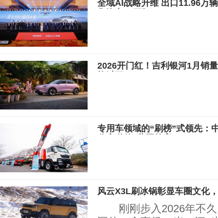
全域AI战略升维 出口11.96
售汽车20万辆
2026开门红！吉利银河1月销量
均过万
专用车领域的“刷榜”式领先：
分赛道的“共同答案”？
风云X3L刷冰锅彰显车圈文化
刚刚步入2026年不久