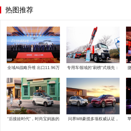
热图推荐
全域AI战略升维 出口11.96万
专用车领域的“刷榜”式领先：
辆
中国重汽
“后接娃时代”，时尚宝妈族的
​ 问界M8豪揽多项权威认证，
炫技接娃
以标