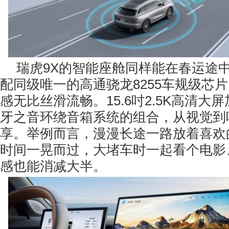
瑞虎9X的智能座舱同样能在春运途
配同级唯一的高通骁龙8255车规级芯
感无比丝滑流畅。15.6吋2.5K高清大
牙之音环绕音箱系统的组合，从视觉到
享。举例而言，漫漫长途一路放着喜欢
时间一晃而过，大堵车时一起看个电影
感也能消减大半。