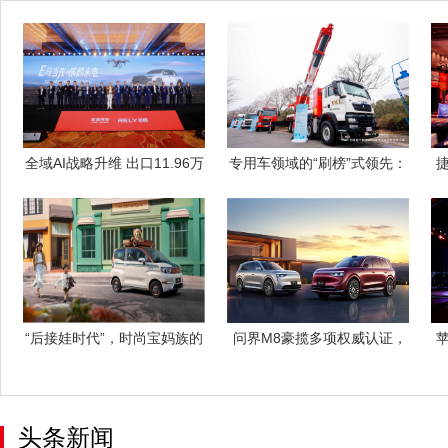
全域AI战略升维 出口11.96万
专用车领域的“刷榜”式领先：
辆
中国重汽
“后接娃时代”，时尚宝妈族的
​ 问界M8豪揽多项权威认证，
炫技接娃
以标
头条新闻