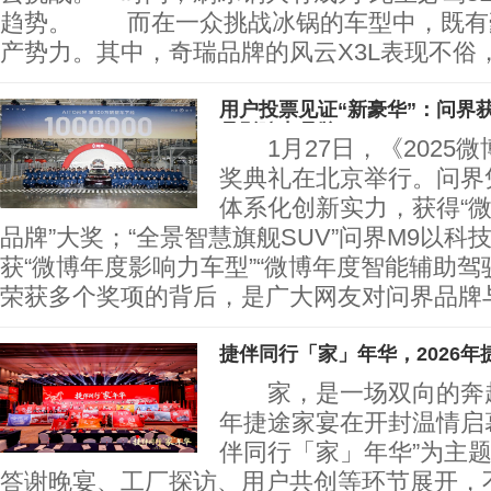
趋势。 而在一众挑战冰锅的车型中，既有
产势力。其中，奇瑞品牌的风云X3L表现不俗
用户投票见证“新豪华”：问界
品影响力品牌”
1月27日，《2025
奖典礼在北京举行。问界凭
体系化创新实力，获得“
品牌”大奖；“全景智慧旗舰SUV”问界M9以
获“微博年度影响力车型”“微博年度智能辅助驾
荣获多个奖项的背后，是广大网友对问界品牌
捷伴同行「家」年华，2026年
家，是一场双向的奔赴。
年捷途家宴在开封温情启
伴同行「家」年华”为主
答谢晚宴、工厂探访、用户共创等环节展开，