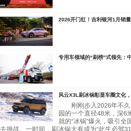
2026开门红！吉利银河1月销量
均过万
专用车领域的“刷榜”式领先：
分赛道的“共同答案”？
风云X3L刷冰锅彰显车圈文化
刚刚步入2026年不久
园的一个直径48米，深6米
就的“冰锅”爆火，吸引全
去挑战。一时间，刷冰锅大有成为“此生必驾31