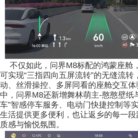
不仅如此，问界M8标配的鸿蒙座舱
可实现“三指四向五屏流转”的无缝流转
动、丝滑操控、多屏同看的座舱交互体
中，问界M8还新增舞林萌主-憨憨壁纸
车”智感停车服务、电动门快捷控制等
生活提供更多便利，也让返乡的每一段
质感与愉悦氛围。