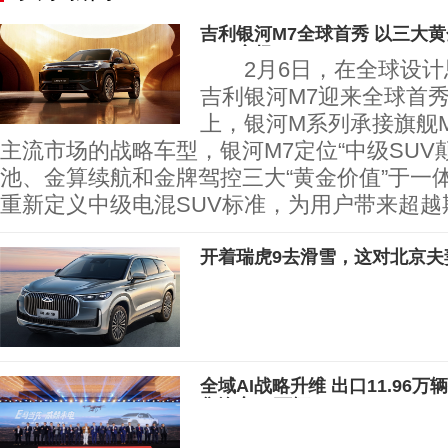
吉利银河M7全球首秀 以三大
SUV市场
2月6日，在全球设计
吉利银河M7迎来全球首
上，银河M系列承接旗舰
主流市场的战略车型，银河M7定位“中级SUV
池、金算续航和金牌驾控三大“黄金价值”于一
重新定义中级电混SUV标准，为用户带来超越
开着瑞虎9去滑雪，这对北京夫
全域AI战略升维 出口11.96
售汽车20万辆