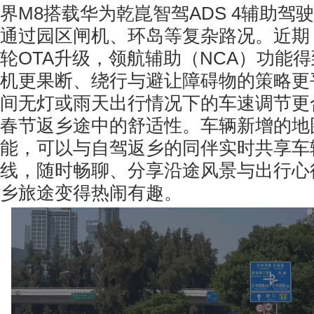
界M8搭载华为乾崑智驾ADS 4辅助驾
通过园区闸机、环岛等复杂路况。近期
轮OTA升级，领航辅助（NCA）功能
机更果断、绕行与避让障碍物的策略更
间无灯或雨天出行情况下的车速调节更
春节返乡途中的舒适性。车辆新增的地
能，可以与自驾返乡的同伴实时共享车
线，随时畅聊、分享沿途风景与出行心
乡旅途变得热闹有趣。