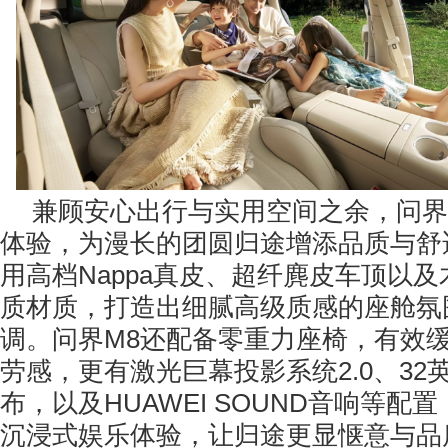
兼顾安心出行与实用空间之余，问界
体验，为漫长的团圆归途增添品质与舒
用高档Nappa真皮、超纤麂皮车顶以
质材质，打造出细腻高级质感的座舱氛
调。问界M8还配备零重力座椅，有效
劳感，更有激光巨幕投影系统2.0、32
布，以及HUAWEI SOUND音响等配
沉浸式娱乐体验，让归途更显惬意与品